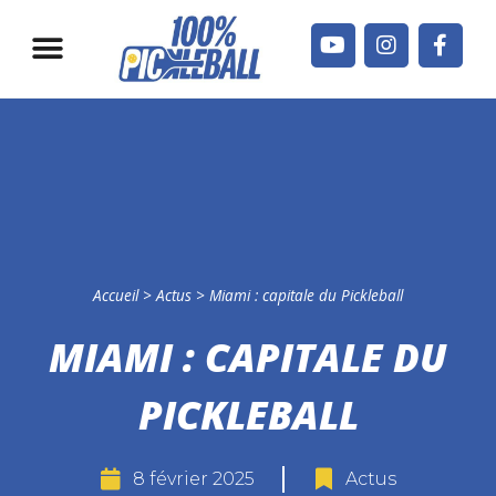
Jouer en France
Qui sommes-nous ?
Accueil
>
Actus
>
Miami : capitale du Pickleball
MIAMI : CAPITALE DU
PICKLEBALL
8 février 2025
Actus