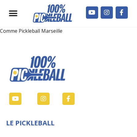
Jouer en France
Qui sommes-nous ?
Comme Pickleball Marseille
LE PICKLEBALL